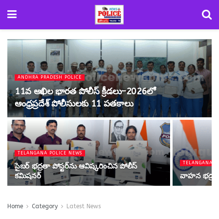
ANDHRA PRADESH POLICE
11వ అఖిల భారత పోలీస్ క్రీడలు–2026లో
ఆంధ్రప్రదేశ్ పోలీసులకు 11 పతకాలు
TELANGANA POLICE NEWS
TELANGANA P
సైబర్ భద్రతా పోస్టర్‌ను ఆవిష్కరించిన పోలీస్
కమిషనర్
వాహన భద్రత
Home
Category
Latest News