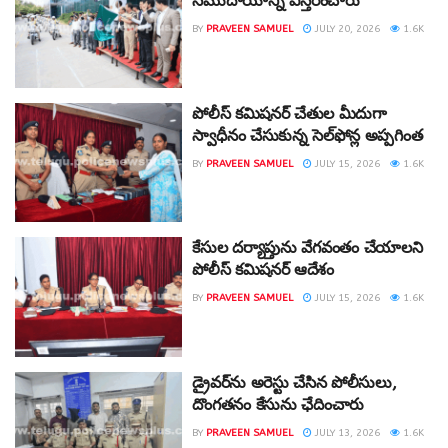
సముదాయాన్ని విస్తరించారు
BY
PRAVEEN SAMUEL
JULY 20, 2026
1.6K
పోలీస్ కమిషనర్ చేతుల మీదుగా
స్వాధీనం చేసుకున్న సెల్‌ఫోన్ల అప్పగింత
BY
PRAVEEN SAMUEL
JULY 15, 2026
1.6K
కేసుల దర్యాప్తును వేగవంతం చేయాలని
పోలీస్ కమిషనర్ ఆదేశం
BY
PRAVEEN SAMUEL
JULY 15, 2026
1.6K
డ్రైవర్‌ను అరెస్టు చేసిన పోలీసులు,
దొంగతనం కేసును ఛేదించారు
BY
PRAVEEN SAMUEL
JULY 13, 2026
1.6K