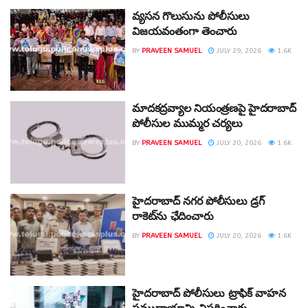
వ్యసన గొలుసును పోలీసులు
విజయవంతంగా తెంచారు
BY
PRAVEEN SAMUEL
JULY 29, 2026
1.6K
మాదకద్రవ్యాల నియంత్రణపై హైదరాబాద్
పోలీసుల ముమ్మర చర్యలు
BY
PRAVEEN SAMUEL
JULY 20, 2026
1.6K
హైదరాబాద్ నగర పోలీసులు డ్రగ్
రాకెట్‌ను ఛేదించారు
BY
PRAVEEN SAMUEL
JULY 20, 2026
1.6K
హైదరాబాద్ పోలీసులు ట్రాఫిక్ వాహన