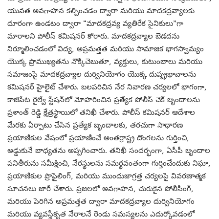
యువత అవగాహన కల్పించడం ద్వారా మరియు మాదకద్రవ్యాలకు
దూరంగా ఉండటం ద్వారా “మాదకద్రవ్య వ్యతిరేక సైనికులు”గా
మారాలని పోలీస్ కమిషనర్ కోరారు. మాదకద్రవ్యాల బెడదను
నిర్మూలించడంలో విద్య, అప్రమత్తత మరియు సామాజిక భాగస్వామ్యం
యొక్క ప్రాముఖ్యతను నొక్కిచెబుతూ, వ్యక్తులు, కుటుంబాలు మరియు
సమాజంపై మాదకద్రవ్యాల దుర్వినియోగం యొక్క దుష్ప్రభావాలను
కమిషనర్ హైలైట్ చేశారు. బలపరిచిన నేర నివారణ చర్యలలో భాగంగా,
కాజీపేట రైల్వే స్టేషన్‌లో మోహరించిన ప్రత్యేక పోలీస్ చెక్ బృందాలను
ప్రశాంత్ రెడ్డి క్షేత్రస్థాయిలో తనిఖీ చేశారు. పోలీస్ కమిషనర్ ఆదేశాల
మేరకు ఏర్పాటు చేసిన ప్రత్యేక బృందాలకు, తరచుగా సాధారణ
ప్రయాణికుల వేషంలో ప్రయాణించే అంతర్రాష్ట్ర దొంగలను గుర్తించి,
అడ్డుకునే బాధ్యతను అప్పగించారు. తనిఖీ సందర్భంగా, ఏసీపీ బృందాల
పనితీరును సమీక్షించి, నేరస్థులను సమర్థవంతంగా గుర్తించేందుకు నిఘా,
ప్రయాణికుల ప్రొఫైలింగ్, మరియు ముందుజాగ్రత్త చర్యలపై వివరణాత్మక
సూచనలు జారీ చేశారు. ప్రజలలో అవగాహన, చురుకైన పోలీసింగ్,
మరియు పెరిగిన అప్రమత్తత ద్వారా మాదకద్రవ్యాల దుర్వినియోగం
మరియు వ్యవస్థీకృత నేరాలనే రెండు సమస్యలను ఎదుర్కోవడంలో