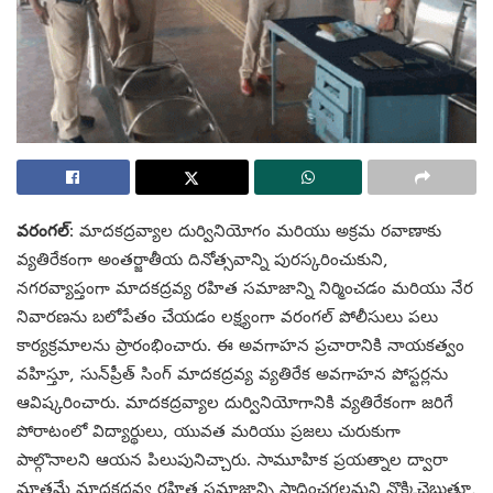
వరంగల్
: మాదకద్రవ్యాల దుర్వినియోగం మరియు అక్రమ రవాణాకు
వ్యతిరేకంగా అంతర్జాతీయ దినోత్సవాన్ని పురస్కరించుకుని,
నగరవ్యాప్తంగా మాదకద్రవ్య రహిత సమాజాన్ని నిర్మించడం మరియు నేర
నివారణను బలోపేతం చేయడం లక్ష్యంగా వరంగల్ పోలీసులు పలు
కార్యక్రమాలను ప్రారంభించారు. ఈ అవగాహన ప్రచారానికి నాయకత్వం
వహిస్తూ, సున్‌ప్రీత్ సింగ్ మాదకద్రవ్య వ్యతిరేక అవగాహన పోస్టర్లను
ఆవిష్కరించారు. మాదకద్రవ్యాల దుర్వినియోగానికి వ్యతిరేకంగా జరిగే
పోరాటంలో విద్యార్థులు, యువత మరియు ప్రజలు చురుకుగా
పాల్గొనాలని ఆయన పిలుపునిచ్చారు. సామూహిక ప్రయత్నాల ద్వారా
మాత్రమే మాదకద్రవ్య రహిత సమాజాన్ని సాధించగలమని నొక్కిచెబుతూ,