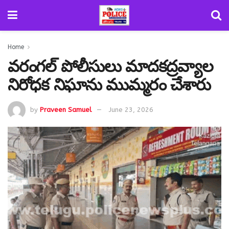
Home
వరంగల్ పోలీసులు మాదకద్రవ్యాల
నిరోధక నిఘాను ముమ్మరం చేశారు
by
Praveen Samuel
June 23, 2026