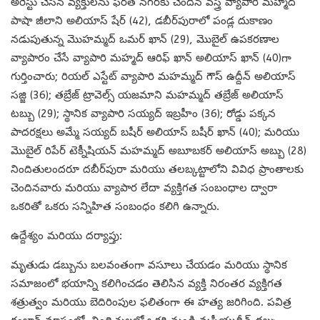
అరెస్టు చేసిన వ్యక్తులను ఫరత్ నగర్‌కు చెందిన వస్త్ర వ్యాపారి మహ్మద్
పాషా జీలాని అలియాస్ షేర్ (42), డబీర్‌పురాలో పండ్ల దుకాణం
నడుపుతున్న మొహమ్మద్ ఒమర్ ఖాన్ (29), మొబైల్ ఉపకరణాల
వ్యాపారం చేసే వ్యాపారి మహ్మద్ ఆరిఫ్ ఖాన్ అలియాస్ ఖాన్ (40)గా
గుర్తించారు; రియల్ ఎస్టేట్ వ్యాపారి మహమ్మద్ గౌస్ ఉద్దీన్ అలియాస్
సజ్జి (36); తబ్రేజ్ ట్రావెల్స్ యజమాని మహమ్మద్ తబ్రేజ్ అలియాస్
టబ్బు (29); స్థానిక వ్యాపారి సయ్యద్ ఇబ్రహీం (36); రోడ్డు పక్కన
పాదరక్షలు అమ్మే సయ్యద్ బషీర్ అలియాస్ బషీర్ ఖాన్ (40); మరియు
మొబైల్ రిపేర్ టెక్నీషియన్ మహమ్మద్ అబూబకర్ అలియాస్ అబ్బు (28)
నిందితులందరూ దబీర్‌పురా మరియు తలబ్కట్టాలోని వివిధ ప్రాంతాలకు
చెందినవారు మరియు వ్యాపార లేదా వ్యక్తిగత సంబంధాల ద్వారా
ఒకరితో ఒకరు సన్నిహిత సంబంధం కలిగి ఉన్నారు.
ఉద్దేశ్యం మరియు దర్యాప్తు:
మృతుడు డబ్బును బలవంతంగా వసూలు చేయడం మరియు స్థానిక
సమాజంలో భయాన్ని కలిగించడం తెలిసిన వ్యక్తి నిరంతర వ్యక్తిగత
శత్రుత్వం మరియు బెదిరింపుల ఫలితంగా ఈ హత్య జరిగింది. పవిత్ర