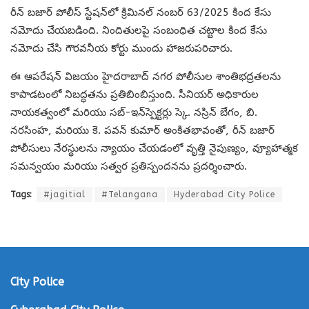
రీన్ బజార్ పోలీస్ స్టేషన్‌లో క్రిమినల్ నంబర్ 63/2025 కింద కేసు
నమోదు చేయబడింది. నిందితులపై సంబంధిత చట్టాల కింద కేసు
నమోదు చేసి గౌరవనీయ కోర్టు ముందు హాజరుపరిచారు.
ఈ ఆపరేషన్ విజయం హైదరాబాద్ నగర పోలీసుల శాంతిభద్రతలను
కాపాడటంలో నిబద్ధతను ప్రతిబింబిస్తుంది. సీనియర్ అధికారుల
నాయకత్వంలో మరియు సబ్-ఇన్‌స్పెక్టర్లు స్కె. నస్రిన్ బేగం, బి.
నరసింహ, మరియు కె. పవన్ కుమార్ అంకితభావంతో, రీన్ బజార్
పోలీసులు నేరస్థులను న్యాయం చేయడంలో వృత్తి నైపుణ్యం, వ్యూహాత్మక
సమన్వయం మరియు సత్వర ప్రతిస్పందనను ప్రదర్శించారు.
Tags:
#jagitial
#Telangana
Hyderabad City Police
City Police