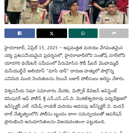
హైదరాబాద్, ఏప్రిల్ 15, 2025 – అప్రమత్తత మరియు వేగవంతమైన
చర్య ప్రశంసనీయమైన ప్రదర్శనలో, హైదరాబాద్‌లోని సంతోష్ నగర్‌లోని
యాదగిరి థియేటర్ సమీపంలో పేరుమోసిన రౌడీ షీటర్ మొహమ్మద్
మసీయుద్దీన్ అలియాస్ “మాసి డాన్” దారుణ హత్యలో పాల్గొన్న
ఎనిమిది మంది నిందితులను రెయిన్ బజార్ పోలీసులు అరెస్టు చేశారు.
విశ్వసనీయ నిఘా సమాచారం మేరకు, మిర్చౌక్ డివిజన్ అసిస్టెంట్
కమిషనర్ ఆఫ్ పోలీస్ శ్రీ ఎన్.ఎన్.ఎస్.వి. వెంకటేశ్వరరావు పర్యవేక్షణలో
ఇన్‌స్పెక్టర్ ఎల్. రమేష్ నాయక్ మరియు అదనపు ఇన్‌స్పెక్టర్ వి. మదన్
లాల్ నేతృత్వంలోని పోలీసు బృందం బాగా సమన్వయంతో ఆపరేషన్
ప్రారంభించి అనుమానితులను విజయవంతంగా పట్టుకుంది.