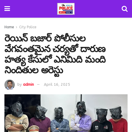
Home
City Police
రెయిన్ బజార్ పోలీసుల
వేగవంతమైన చర్యతో దారుణ
హత్య కేసులో ఎనిమిది మంది
నిందితుల అరెస్టు
by
admin
April 16, 2025