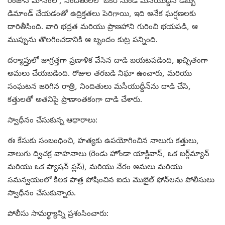
రంజాన్ మాసంలో, నిందితులలో ఒకరి నుండి మసీయుద్దీన్ డబ్బు
డిమాండ్ చేయడంతో ఉద్రిక్తతలు పెరిగాయి, ఇది అనేక ఘర్షణలకు
దారితీసింది. వారి భద్రత మరియు ప్రాణహాని గురించి భయపడి, ఆ
ముప్పును తొలగించడానికి ఆ బృందం కుట్ర పన్నింది.
దర్యాప్తులో జాగ్రత్తగా ప్రణాళిక వేసిన దాడి బయటపడింది, ఖచ్చితంగా
అమలు చేయబడింది. రోజుల తరబడి నిఘా ఉంచారు, మరియు
సంఘటన జరిగిన రాత్రి, నిందితులు మసీయుద్దీన్‌ను దాడి చేసి,
కత్తులతో అతనిపై ప్రాణాంతకంగా దాడి చేశారు.
స్వాధీనం చేసుకున్న ఆధారాలు:
ఈ కేసుకు సంబంధించి, హత్యకు ఉపయోగించిన నాలుగు కత్తులు,
నాలుగు ద్విచక్ర వాహనాలు (రెండు హోండా యాక్టివాస్, ఒక బర్గ్‌మ్యాన్
మరియు ఒక ప్యాషన్ ప్లస్), మరియు నేరం అమలు మరియు
సమన్వయంలో కీలక పాత్ర పోషించిన ఐదు మొబైల్ ఫోన్‌లను పోలీసులు
స్వాధీనం చేసుకున్నారు.
పోలీసు సామర్థ్యాన్ని ప్రశంసించారు: