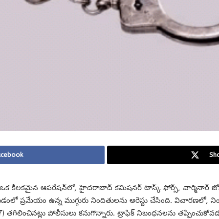
acebook
Sha
 కీలకమైన ఆపరేషన్‌లో, హైదరాబాద్ కమిషనర్ టాస్క్ ఫోర్స్, చార్మినార్ 
ేయడంలో ప్రమేయం ఉన్న ముగ్గురు నిందితులను అరెస్టు చేసింది. విచారణలో, ని
 తగిలించినట్లు పోలీసులు కనుగొన్నారు. ట్రాఫిక్ నిబంధనలను తప్పించుకోవడం,