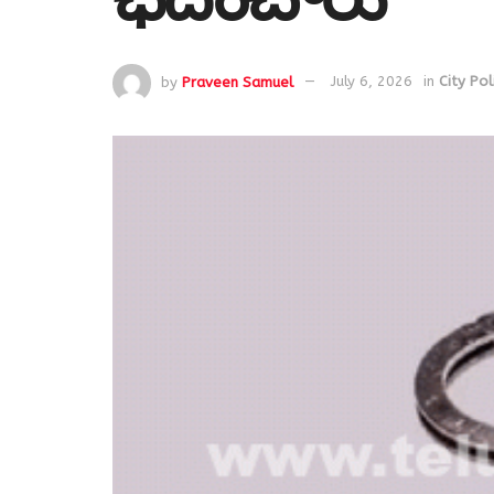
by
Praveen Samuel
July 6, 2026
in
City Pol