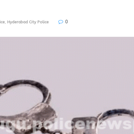
0
ice
,
Hyderabad City Police