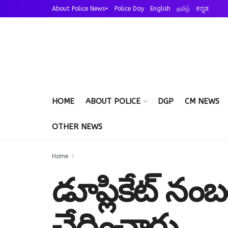
About Police News+
Police Day
English
தமிழ்
ಕನ್ನಡ
HOME
ABOUT POLICE
DGP
CM NEWS
OTHER NEWS
Home
డూప్లికేట్ నంబర
ఛేదించారు