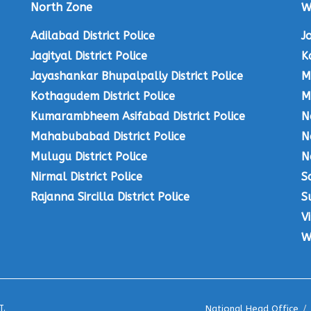
North Zone
W
Adilabad District Police
J
Jagityal District Police
K
Jayashankar Bhupalpally District Police
M
Kothagudem District Police
M
Kumarambheem Asifabad District Police
N
Mahabubabad District Police
N
Mulugu District Police
N
Nirmal District Police
S
Rajanna Sircilla District Police
S
V
W
T
.
National Head Office