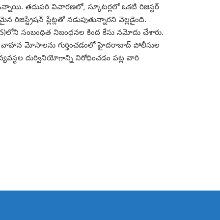
్నాయి. తదుపరి విచారణలో, స్కూటర్లలో ఒకటి రిజిస్టర్
ిస్ట్రేషన్ ప్లేట్లతో నడుపుతున్నారని వెల్లడైంది.
 (BNS)లోని సంబంధిత నిబంధనల కింద కేసు నమోదు చేశారు.
తన వాహన మోసాలను గుర్తించడంలో హైదరాబాద్ పోలీసుల
వస్థల దుర్వినియోగాన్ని నిరోధించడం పట్ల వారి