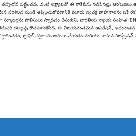
ప్పుదోవ పట్టించడం వంటి లక్ష్యాలతో ఈ రాకెట్‌ను నడిపినట్లు ఆరోపణలు ఉన
న పరిశీలన నుండి తప్పించుకోవడానికి మూడు ద్విచక్ర వాహనాలను ఒకే రకమైన రిజ
యాక్టివా స్కూటర్లను పోలీసులు స్వాధీనం చేసుకుని, భారతీయ న్యాయ సంహిత
ానికి తదుపరి దర్యాప్తు కొనసాగుతోంది. ఈ విజయవంతమైన ఆపరేషన్, అధునా
ధారించడం, ట్రాఫిక్ చట్టాలను అమలు చేయడం మరియు వాహన రిజిస్ట్రేషన్ వ్య