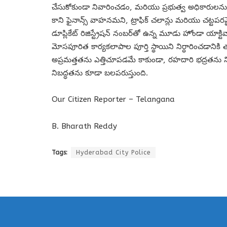
చేసుకోకుండా నివారించడం, మరియు ప్రభుత్వ అధికారులను త
కాని ఫైనాన్స్ వాహనమని, ట్రాఫిక్ చలాన్లు మరియు చట్టపరమై
డూప్లికేట్ రిజిస్ట్రేషన్ నంబర్‌తో ఉన్న మూడు హోండా 
మోసపూరిత కార్యకలాపాల పూర్తి స్థాయిని నిర్ధారించడ
అప్రమత్తతను ఎత్తిచూపడమే కాకుండా, రహదారి భద్రతను నిర్
నిబద్ధతను కూడా బలపరుస్తుంది.
Our Citizen Reporter – Telangana
B. Bharath Reddy
Tags:
Hyderabad City Police