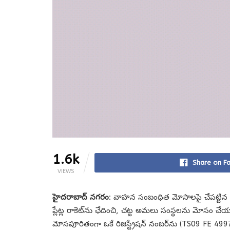
1.6k
Share on F
VIEWS
హైదరాబాద్ నగరం
: వాహన సంబంధిత మోసాలపై చేపట్టిన ఒక
ప్లేట్ల రాకెట్‌ను ఛేదించి, చట్ట అమలు సంస్థలను మోసం చ
మోసపూరితంగా ఒకే రిజిస్ట్రేషన్ నంబర్‌ను (TS09 FE 4997)