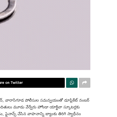
re on Twitter
జోన్, వారాసిగూడ పోలీసుల సమన్వయంతో డూప్లికేట్ నంబర్
ందితులు మూడు వేర్వేరు హోండా యాక్టివా స్కూటర్లకు
 ఫైనాన్స్ చేసిన వాహనాన్ని బ్యాంకు తిరిగి స్వాధీనం