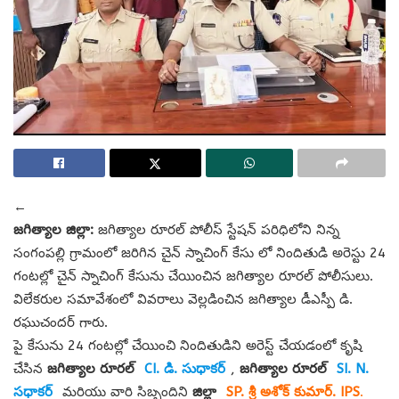
←
జగిత్యాల జిల్లా:
జగిత్యాల రూరల్ పోలీస్ స్టేషన్ పరిధిలోని నిన్న
సంగంపల్లి గ్రామంలో జరిగిన చైన్ స్నాచింగ్ కేసు లో నిందితుడి అరెస్టు 24
గంటల్లో చైన్ స్నాచింగ్ కేసును చేయించిన జగిత్యాల రూరల్ పోలీసులు.
విలేకరుల సమావేశంలో వివరాలు వెల్లడించిన జగిత్యాల డీఎస్పీ డి.
రఘుచందర్ గారు.
పై కేసును 24 గంటల్లో చేయించి నిందితుడిని అరెస్ట్ చేయడంలో కృషి
చేసిన
జగిత్యాల రూరల్
CI. డి. సుధాకర్
,
జగిత్యాల రూరల్
SI.
N.
సధాకర్
మరియు వారి సిబ్బందిని
జిల్లా
SP. శ్రీ అశోక్ కుమార్. IPS
.