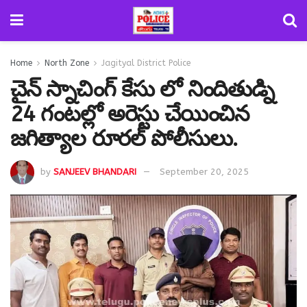
Home
North Zone
Jagityal District Police
చైన్ స్నాచింగ్ కేసు లో నిందితుడ్ని
24 గంటల్లో అరెస్టు చేయించిన
జగిత్యాల రూరల్ పోలీసులు.
by
SANJEEV BHANDARI
September 20, 2025